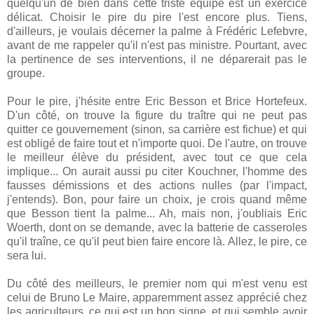
quelqu'un de bien dans cette triste équipe est un exercice
délicat. Choisir le pire du pire l'est encore plus. Tiens,
d'ailleurs, je voulais décerner la palme à Frédéric Lefebvre,
avant de me rappeler qu'il n'est pas ministre. Pourtant, avec
la pertinence de ses interventions, il ne déparerait pas le
groupe.
Pour le pire, j'hésite entre Eric Besson et Brice Hortefeux.
D'un côté, on trouve la figure du traître qui ne peut pas
quitter ce gouvernement (sinon, sa carrière est fichue) et qui
est obligé de faire tout et n'importe quoi. De l'autre, on trouve
le meilleur élève du président, avec tout ce que cela
implique... On aurait aussi pu citer Kouchner, l'homme des
fausses démissions et des actions nulles (par l'impact,
j'entends). Bon, pour faire un choix, je crois quand même
que Besson tient la palme... Ah, mais non, j'oubliais Eric
Woerth, dont on se demande, avec la batterie de casseroles
qu'il traîne, ce qu'il peut bien faire encore là. Allez, le pire, ce
sera lui.
Du côté des meilleurs, le premier nom qui m'est venu est
celui de Bruno Le Maire, apparemment assez apprécié chez
les agriculteurs, ce qui est un bon signe, et qui semble avoir