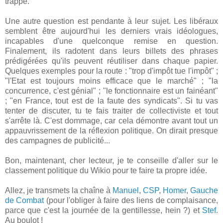
trappe.
Une autre question est pendante à leur sujet. Les libéraux
semblent être aujourd'hui les derniers vrais idéologues,
incapables d'une quelconque remise en question.
Finalement, ils radotent dans leurs billets des phrases
prédigérées qu'ils peuvent réutiliser dans chaque papier.
Quelques exemples pour la route : "trop d'impôt tue l'impôt" ;
"l'Etat est toujours moins efficace que le marché" ; "la
concurrence, c'est génial" ; "le fonctionnaire est un fainéant"
; "en France, tout est de la faute des syndicats". Si tu vas
tenter de discuter, tu te fais traiter de collectiviste et tout
s'arrête là. C'est dommage, car cela démontre avant tout un
appauvrissement de la réflexion politique. On dirait presque
des campagnes de publicité...
Bon, maintenant, cher lecteur, je te conseille d'aller sur le
classement politique du Wikio pour te faire ta propre idée.
Allez, je transmets la chaîne à
Manuel
,
CSP
,
Homer
,
Gauche
de Combat
(pour l'obliger à faire des liens de complaisance,
parce que c'est la journée de la gentillesse, hein ?) et
Stef
.
Au boulot !